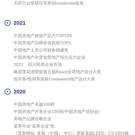
天府兰台荣获住宅类别residential金奖
2021
中国房地产超级产品力TOP100   
中国房地产品牌价值西南TOP1    
中国地产上市公司财务稳健奖
中国房地产年度智慧地产综合实力企业
2022    四川民营企业百强 
峨眉莲花湖荣获第五届Reard全球地产设计大奖
悦字系•悦府系荣获Credaward地产设计大奖 
2020
中国房地产卓越100榜
中国房地产开发企业100强(中国房地产业协会)
房地产品牌信赖企业
蓝筹年会“蓝筹企业”奖
《亚新网站_亚新（中国）·中心》荣获美国LEED - CS 2009建