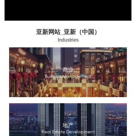
亚新网站_亚新（中国）
Industries
商业
Business Management
地产
Real Estate Development