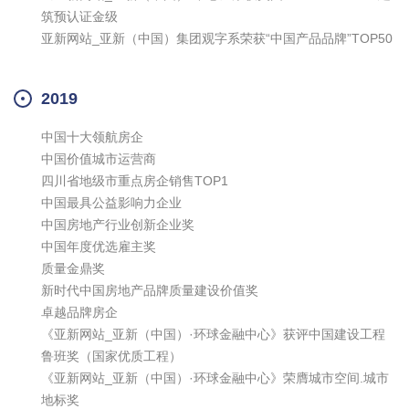
筑预认证金级
亚新网站_亚新（中国）集团观字系荣获“中国产品品牌”TOP50
2019
中国十大领航房企
中国价值城市运营商
四川省地级市重点房企销售TOP1
中国最具公益影响力企业
中国房地产行业创新企业奖
中国年度优选雇主奖
质量金鼎奖
新时代中国房地产品牌质量建设价值奖
卓越品牌房企
《亚新网站_亚新（中国）·环球金融中心》获评中国建设工程
鲁班奖（国家优质工程）
《亚新网站_亚新（中国）·环球金融中心》荣膺城市空间.城市
地标奖