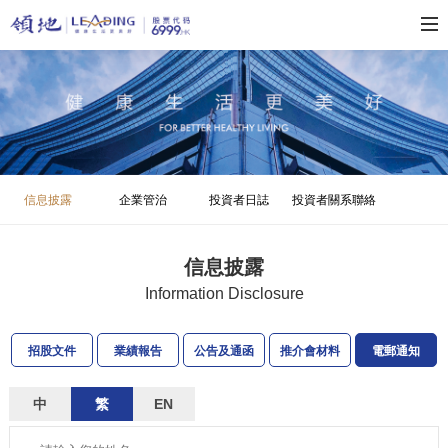
信息披露
企業管治
投資者日誌
投資者關系聯絡
信息披露
Information Disclosure
招股文件
業績報告
公告及通函
推介會材料
電郵通知
中
繁
EN